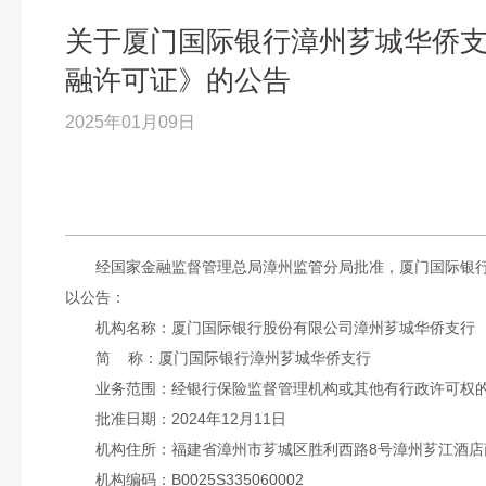
关于厦门国际银行漳州芗城华侨
融许可证》的公告
2025年01月09日
经国家金融监督管理总局
漳州
监管分局批准，厦门国际银
以公告：
机构名称：厦门国际银行股份有限公司
漳州芗城华侨支行
简
称：厦门国际银行
漳州芗城华侨支行
业务范围：
经银行保险监督管理机构或其他有行政许可权
批准日期：
2
024
年
12
月
11
日
机构住所：
福建省漳州市芗城区胜利西路
8号漳州芗江酒店
机构编码：
B
0025S3
350
60002