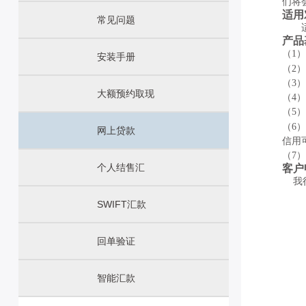
们将
适用
常见问题
产品
（
1
）
安装手册
（
2
）
（
3
）
大额预约取现
（
4
）
（
5
）
（
6
）
网上贷款
信用
（
7
）
个人结售汇
客户
我
SWIFT汇款
回单验证
智能汇款