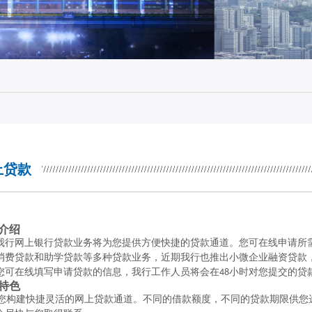
上贷款
介绍
我行网上银行贷款业务将为
您
提供方便快捷的贷款通道。
您
可在线申请所
消费贷款和助学贷款等多种贷款业务
，
近期我行也推出小微企业融资贷款
您
可在线填写申请贷款的信息，我行工作人员将会在
小时对
您
提交的贷
48
特色
您
构建快捷灵活的网上贷款通道。不同的借款额度，不同的贷款期限供
您