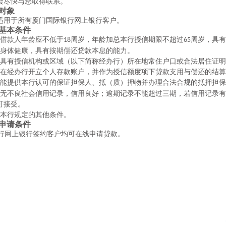
会尽快与
您
取得联系。
对象
适用于所有厦门国际银行网上银行客户。
基本条件
借款人年龄应不低于
周岁，年龄加总本行授信期限不超过
周岁，具有
18
65
身体健康，具有按期偿还贷款本息的能力。
具有授信机构或区域（以下简称经办行）所在地常住户口或合法居住证明
在经办行开立个人存款账户，并作为授信额度项下贷款支用与偿还的结算
能提供本行认可的保证担保人、抵（质）押物并办理合法合规的抵押担保
无不良社会信用记录，信用良好；逾期记录不能超过三期，若信用记录有
可接受。
本行规定的其他条件。
申请条件
行网上银行签约
客户
均可在线申请贷款
。