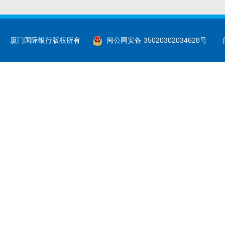
厦门国际银行股份有限公司系统维护升级公告
厦门国际银行关于开展“贸易外汇收支企业名录”登记
厦门国际银行版权所有
闽公网安备 35020302034628号
关于厦门国际银行上海静安支行换发《中华人民共和
厦门国际银行关于提前终止个人“利生利”产品、个人
关于厦门国际银行漳州分行换发《中华人民共和国金
关于厦门国际银行福州分行换发《中华人民共和国金
厦门国际银行关于原客服热线400-1623-623停止
关于厦门国际银行数字函证回函业务的公告